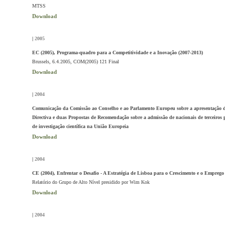
MTSS
Download
|
2005
EC (2005), Programa-quadro para a Competitividade e a Inovação (2007-2013)
Brussels, 6.4.2005, COM(2005) 121 Final
Download
|
2004
Comunicação da Comissão ao Conselho e ao Parlamento Europeu sobre a apresentação 
Directiva e duas Propostas de Recomendação sobre a admissão de nacionais de terceiros p
de investigação científica na União Europeia
Download
|
2004
CE (2004), Enfrentar o Desafio - A Estratégia de Lisboa para o Crescimento e o Emprego
Relatório do Grupo de Alto Nível presidido por Wim Kok
Download
|
2004