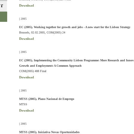
Download
|
2005
EC (2005), Working together for growth and jobs - A new start for the Lisbon Strategy
Brussels, 02.02.2005, COM(2005) 24
Download
|
2005
EC (2005), Implementing the Community Lisbon Programme: More Research and Innovat
Growth and Employment: A Common Approach
COM(2005) 488 Final
Download
|
2005
MTSS (2005), Plano Nacional de Emprego
MTSS
Download
|
2005
MTSS (2005), Iniciativa Novas Oportunidades