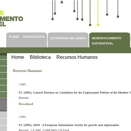
PLANO TECNOLÓGICO
ESTRATÉGIA DE LISBOA
DESENVOLVIMENTO
SUSTENTÁVEL
Home
Biblioteca
Recursos Humanos
>
>
Recursos Humanos
|
2005
EC (2005), Council Decision on Guidelines for the Employment Policies of the Member S
Brussels
Download
|
2005
EC (2005), i2010 - A European Information Society for growth and employment
Brussels, 1.6.2005, COM(2005) 229 Final