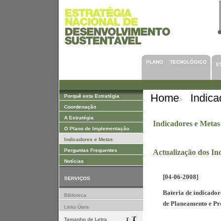
Saltar para Conteúdos
PLANO TECNOLÓGICO
E
Home
Indica
Porquê esta Estratégia
>
Coordenação
A Estratégia
Indicadores e Metas
O Plano de Implementação
Indicadores e Metas
Perguntas Frequentes
Actualização dos I
Notícias
[04-06-2008]
SERVIÇOS
Bateria de indicado
Biblioteca
de Planeamento e P
Links Úteis
Tamanho de Letra