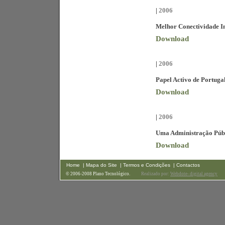
|
2006
Melhor Conectividade In
Download
|
2006
Papel Activo de Portuga
Download
|
2006
Uma Administração Públ
Download
Home
| Mapa do Site
| Termos e Condições
| Contactos
© 2006-2008 Plano Tecnológico.
Realizado por:
Webdote- digital agency