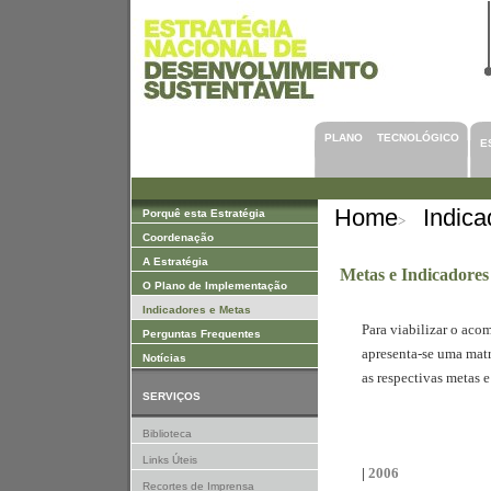
Saltar para Conteúdos
PLANO TECNOLÓGICO
E
Home
Indica
Porquê esta Estratégia
>
Coordenação
A Estratégia
Metas e Indicadores
O Plano de Implementação
Indicadores e Metas
Para viabilizar o ac
Perguntas Frequentes
apresenta-se uma matr
Notícias
as respectivas metas e
SERVIÇOS
Biblioteca
Links Úteis
|
2006
Recortes de Imprensa