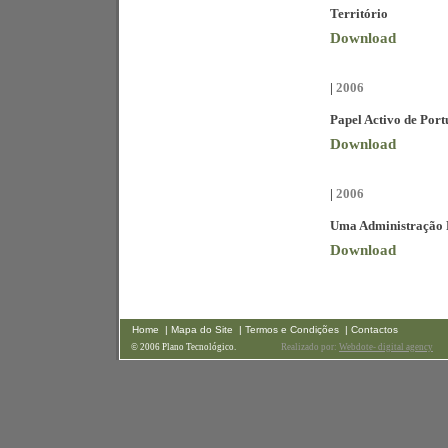
Território
Download
|
2006
Papel Activo de Por
Download
|
2006
Uma Administração P
Download
Home
| Mapa do Site
| Termos e Condições
| Contactos
© 2006 Plano Tecnológico.
Realizado por:
Webdote- digital agency