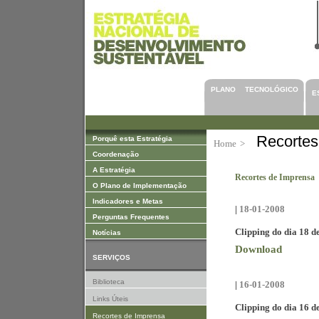
Saltar para Conteúdos
PLANO TECNOLÓGICO
E
Recortes
Porquê esta Estratégia
Home
>
Coordenação
A Estratégia
Recortes de Imprensa
O Plano de Implementação
Indicadores e Metas
|
18-01-2008
Perguntas Frequentes
Clipping do dia 18 d
Notícias
Download
SERVIÇOS
Biblioteca
|
16-01-2008
Links Úteis
Clipping do dia 16 d
Recortes de Imprensa