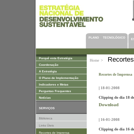
Saltar para Conteúdos
PLANO TECNOLÓGICO
E
Recortes
Porquê esta Estratégia
Home
>
Coordenação
A Estratégia
Recortes de Imprensa
O Plano de Implementação
Indicadores e Metas
|
18-01-2008
Perguntas Frequentes
Clipping do dia 18 d
Notícias
Download
SERVIÇOS
Biblioteca
|
16-01-2008
Links Úteis
Clipping do dia 16 d
Recortes de Imprensa