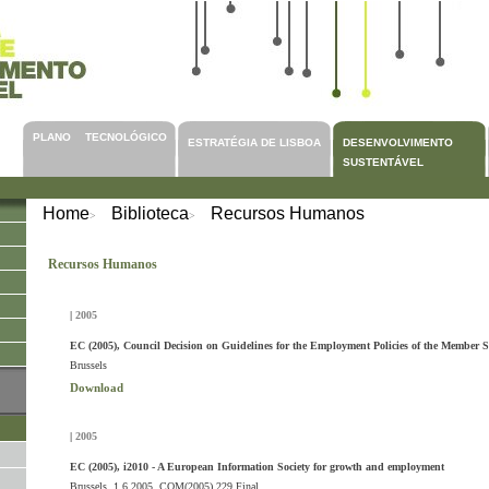
PLANO TECNOLÓGICO
ESTRATÉGIA DE LISBOA
DESENVOLVIMENTO
SUSTENTÁVEL
Home
Biblioteca
Recursos Humanos
>
>
Recursos Humanos
|
2005
EC (2005), Council Decision on Guidelines for the Employment Policies of the Member S
Brussels
Download
|
2005
EC (2005), i2010 - A European Information Society for growth and employment
Brussels, 1.6.2005, COM(2005) 229 Final