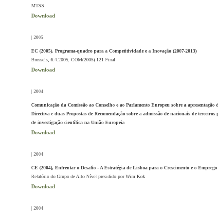
MTSS
Download
|
2005
EC (2005), Programa-quadro para a Competitividade e a Inovação (2007-2013)
Brussels, 6.4.2005, COM(2005) 121 Final
Download
|
2004
Comunicação da Comissão ao Conselho e ao Parlamento Europeu sobre a apresentação 
Directiva e duas Propostas de Recomendação sobre a admissão de nacionais de terceiros p
de investigação científica na União Europeia
Download
|
2004
CE (2004), Enfrentar o Desafio - A Estratégia de Lisboa para o Crescimento e o Emprego
Relatório do Grupo de Alto Nível presidido por Wim Kok
Download
|
2004