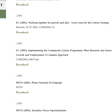
Download
|
2005
EC (2005), Working together for growth and jobs - A new start for the Lisbon Strategy
Brussels, 02.02.2005, COM(2005) 24
Download
|
2005
EC (2005), Implementing the Community Lisbon Programme: More Research and Innovat
Growth and Employment: A Common Approach
COM(2005) 488 Final
Download
|
2005
MTSS (2005), Plano Nacional de Emprego
MTSS
Download
|
2005
MTSS (2005), Iniciativa Novas Oportunidades