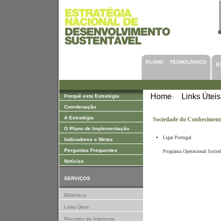
Saltar para Conteúdos
PLANO TECNOLÓGICO
E
Home
Links Úteis
Porquê esta Estratégia
>
Coordenação
A Estratégia
Sociedade do Conhecimen
O Plano de Implementação
Ligar Portugal
Indicadores e Metas
Perguntas Frequentes
Programa Operacional Socie
Notícias
SERVIÇOS
Biblioteca
Links Úteis
Recortes de Imprensa