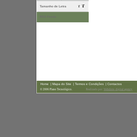
Tamanho de Letra
RSS Feeds
Home
| Mapa do Site
| Termos e Condições
| Contactos
© 2006 Plano Tecnológico.
Realizado por:
Webdote- digital agency