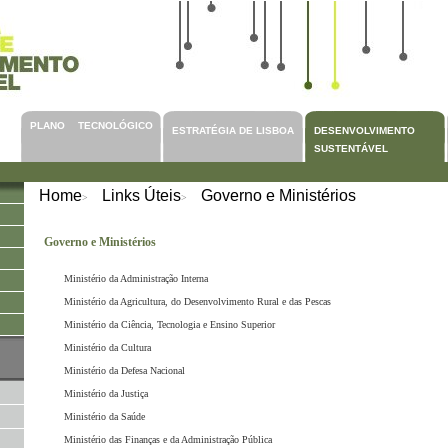
PLANO TECNOLÓGICO
ESTRATÉGIA DE LISBOA
DESENVOLVIMENTO
SUSTENTÁVEL
Home
Links Úteis
Governo e Ministérios
>
>
Governo e Ministérios
Ministério da Administração Interna
Ministério da Agricultura, do Desenvolvimento Rural e das Pescas
Ministério da Ciência, Tecnologia e Ensino Superior
Ministério da Cultura
Ministério da Defesa Nacional
Ministério da Justiça
Ministério da Saúde
Ministério das Finanças e da Administração Pública