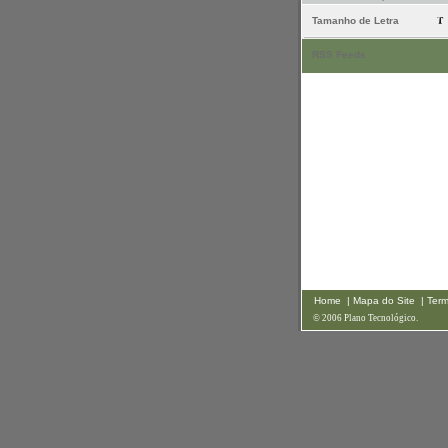
Tamanho de Letra
RSS Feeds
Home
| Mapa do Site
| Ter
© 2006 Plano Tecnológico.