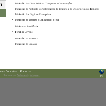
Ministério das Obras Públicas, Transportes e Comunicações
Ministério do Ambiente, do Ordenamento do Território e do Desenvolvimento Regional
Ministério dos Negócios Estrangeiros
Ministério do Trabalho e Solidariedade Social
Ministro da Presidência
Portal do Governo
Ministério da Economia
Ministério da Educação
mos e Condições
| Contactos
Realizado por:
Webdote- digital agency
[
D
]