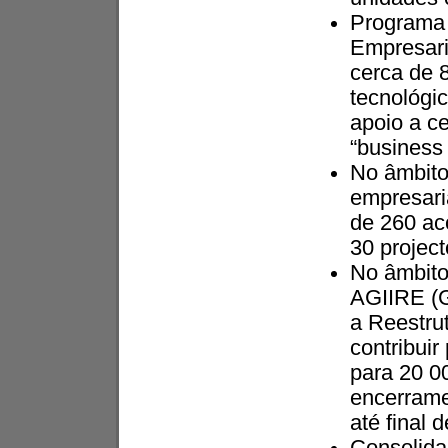
Programa 
Empresaria
cerca de 
tecnológi
apoio a c
“business 
No âmbito
empresaria
de 260 ac
30 project
No âmbito
AGIIRE (G
a Reestru
contribuir
para 20 0
encerrame
até final 