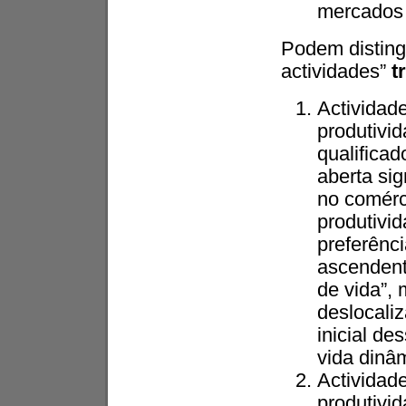
mercados 
Podem distingu
actividades”
t
Actividad
produtivi
qualifica
aberta sig
no comérc
produtivi
preferênc
ascendent
de vida”,
deslocali
inicial de
vida dinâm
Actividad
produtivi