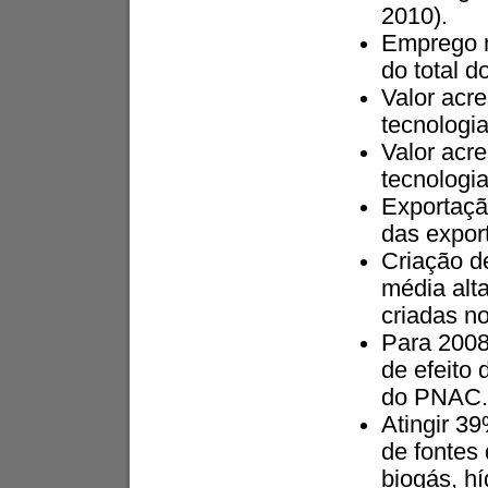
2010).
Emprego n
do total d
Valor acr
tecnologia
Valor acr
tecnologi
Exportaçã
das export
Criação d
média alt
criadas no
Para 2008
de efeito
do PNAC.
Atingir 39
de fontes
biogás, hí