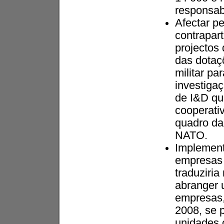
responsabi
Afectar p
contrapar
projectos
das dotaç
militar pa
investiga
de I&D qu
cooperati
quadro da
NATO.
Implement
empresas 
traduziria
abranger 
empresas,
2008, se p
unidades 