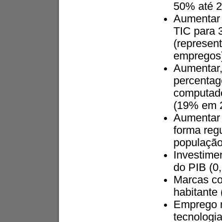
50% até 2
Aumentar 
TIC para 
(represen
empregos
Aumentar,
percentag
computado
(19% em 
Aumentar 
forma reg
população
Investime
do PIB (0
Marcas co
habitante 
Emprego n
tecnologi