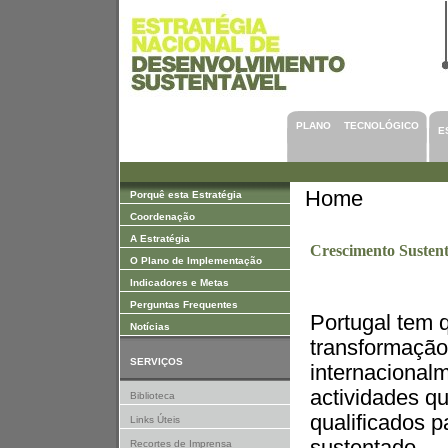
Saltar para Conteúdos
PLANO TECNOLÓGICO
E
Home
Porquê esta Estratégia
Coordenação
A Estratégia
Crescimento Sustent
O Plano de Implementação
Indicadores e Metas
Perguntas Frequentes
Portugal tem 
Notícias
transformação 
SERVIÇOS
internacional
actividades q
Biblioteca
qualificados 
Links Úteis
Recortes de Imprensa