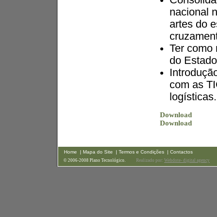
Consolida
nacional 
artes do 
cruzament
Ter como 
do Estado
Introduçã
com as TI
logísticas.
Download
Download
Home
| Mapa do Site
| Termos e Condições
| Contactos
© 2006-2008 Plano Tecnológico.
Realizado por:
Webdote- digital agency