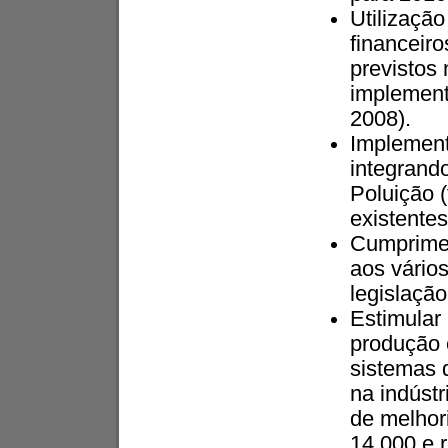
Utilizaçã
financeiro
previstos
implement
2008).
Implement
integrand
Poluição (
existente
Cumprimen
aos vário
legislação
Estimular 
produção 
sistemas 
na indústr
de melhori
14 000 e 