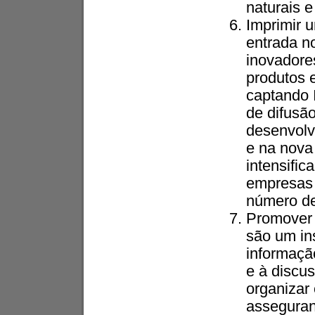
naturais 
Imprimir 
entrada n
inovadore
produtos 
captando 
de difusã
desenvolv
e na nova
intensifi
empresas 
número de
Promover
são um in
informaçã
e à discus
organizar 
asseguran