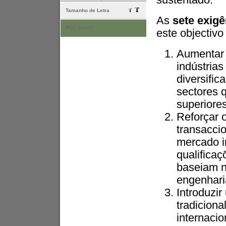
sustentado.
Tamanho de Letra
As
sete exigê
RSS Feeds
este objectivo
Aumentar 
indústrias
diversific
sectores 
superiores
Reforçar 
transacci
mercado i
qualificaç
baseiam n
engenhari
Introduzi
tradicion
internacio