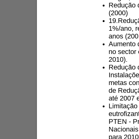
Redução d
(2000)
19.Reduçã
1%/ano, r
anos (200
Aumento d
no sector 
2010).
Redução d
Instalaçõ
metas con
de Reduçã
até 2007 
Limitação 
eutrofiza
PTEN - Pr
Nacionais
para 2010