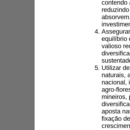
contendo 
reduzindo 
absorvem,
investime
Assegurar 
equilíbri
valioso r
diversifi
sustentad
Utilizar d
naturais,
nacional, 
agro-flore
mineiros,
diversifi
aposta na
fixação d
crescimen