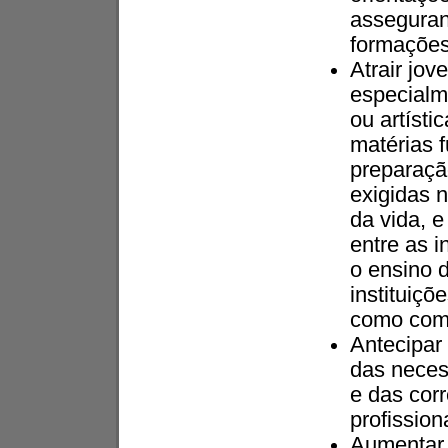
asseguran
formações
Atrair jov
especialm
ou artíst
matérias 
preparaçã
exigidas n
da vida, 
entre as i
o ensino 
instituiçõ
como com 
Antecipar
das neces
e das cor
profission
Aumentar 