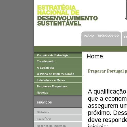
Saltar para Conteúdos
PLANO TECNOLÓGICO
E
Home
Porquê esta Estratégia
Coordenação
A Estratégia
Preparar Portugal 
O Plano de Implementação
Indicadores e Metas
Perguntas Frequentes
A qualificaçã
Notícias
que a economi
SERVIÇOS
assegurem um 
próximo. Dessa
Biblioteca
deve responde
Links Úteis
Recortes de Imprensa