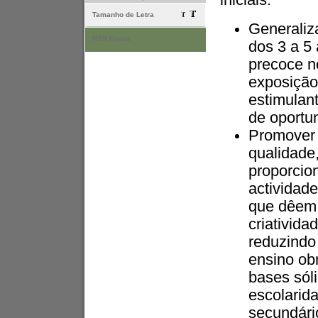
iniciais:
Tamanho de Letra
Generaliz
RSS Feeds
dos 3 a 5
precoce n
exposição
estimulan
de oportu
Promover 
qualidade
proporcio
actividade
que dêem 
criativida
reduzindo
ensino ob
bases sól
escolarida
secundário