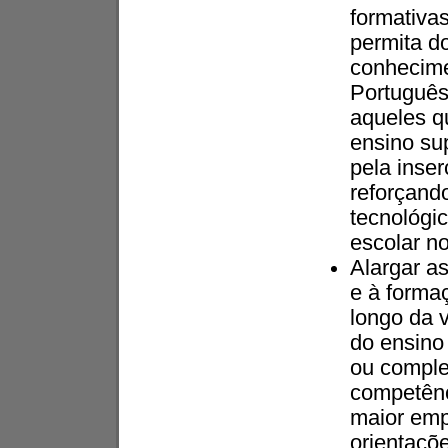
formativas
permita d
conhecime
Português,
aqueles q
ensino su
pela inse
reforçando
tecnológi
escolar n
Alargar a
e à forma
longo da 
do ensino 
ou comple
competênc
maior emp
orientaçõe