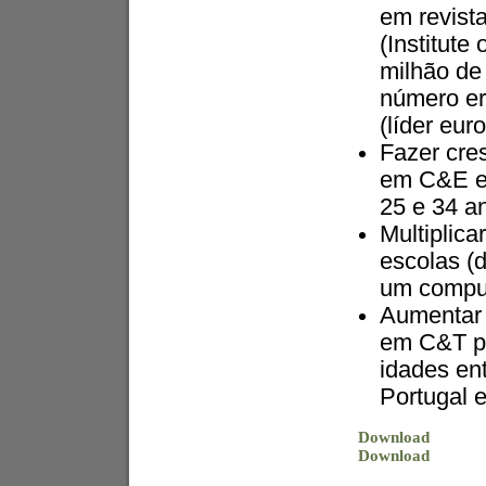
em revist
(Institute
milhão de
número er
(líder eur
Fazer cre
em C&E e
25 e 34 a
Multiplic
escolas (
um comput
Aumentar 
em C&T pa
idades en
Portugal 
Download
Download