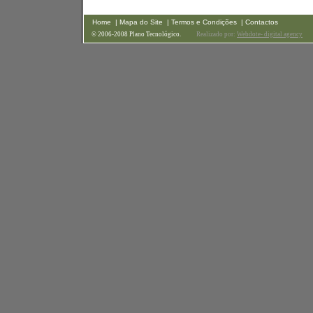
Home
| Mapa do Site
| Termos e Condições
| Contactos
© 2006-2008 Plano Tecnológico.
Realizado por:
Webdote- digital agency