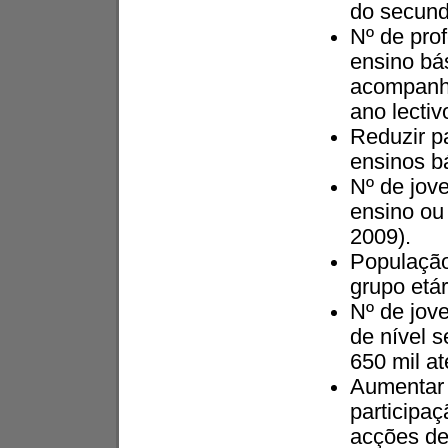
do secund
Nº de pro
ensino bá
acompanha
ano lectiv
Reduzir p
ensinos b
Nº de jov
ensino ou 
2009).
População
grupo etár
Nº de jove
de nível 
650 mil at
Aumentar 
participa
acções de