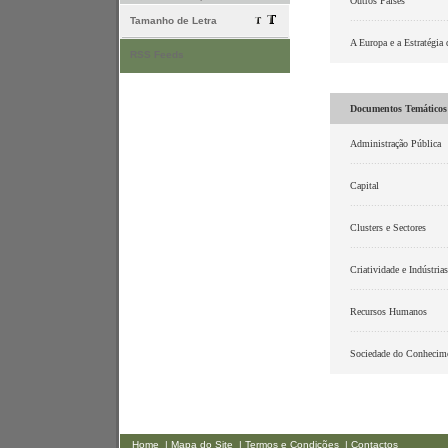
Outros Países
................................
Tamanho de Letra
A Europa e a Estratégia
RSS Feeds
Documentos Temáticos
Administração Pública
................................
Capital
................................
Clusters e Sectores
................................
Criatividade e Indústrias
................................
Recursos Humanos
................................
Sociedade do Conhecim
Home
| Mapa do Site
| Termos e Condições
| Contactos