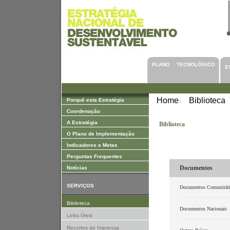
Saltar para Conteúdos
PLANO TECNOLÓGICO
E
Home
Biblioteca
Porquê esta Estratégia
>
Coordenação
A Estratégia
Biblioteca
O Plano de Implementação
Indicadores e Metas
Perguntas Frequentes
Documentos
Notícias
SERVIÇOS
Documentos Comunitár
................................
Biblioteca
Documentos Nacionais
Links Úteis
................................
Recortes de Imprensa