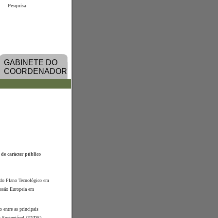
Pesquisa
GABINETE DO
COORDENADOR
de carácter público
 do Plano Tecnológico em
issão Europeia em
 entre as principais
o Sustentável (ENDS),