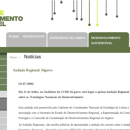
PLANO TECNOLÓGICO
ESTRATÉGIA DE LISBOA
DESENVOLVIMENTO
SUSTENTÁVEL
Notícias
Home
>
Audição Regional: Algarve
[11-07-2006]
Dia 11 de Julho, no Auditório da CCRD ALgarve, terá lugar a quinta Audição Regional, 
sobre as 'Estrátegias Nacionais de Desenvolvimento'.
Esta audição será promovida pelo Gabinete do Coordenador Nacional da Estratégia de Lisboa e
articulação com a Secretaria de Estado do Desenvolvimento Regional, a Representação da Com
Portugal e a Comissão de Coordenação de Desenvolvimento Regional do Algarve.
As Audição Regionais, são sessões públicas de apresentação e audição dos actores sobre a relação
Estratégias Nacionais - Estratégia de Lisboa (PNACE); Estratégia Nacional de Desenvolviment