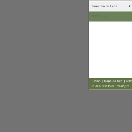
Tamanho de Letra
RSS Feeds
Home
| Mapa do Site
| Ter
© 2006-2008 Plano Tecnológico.