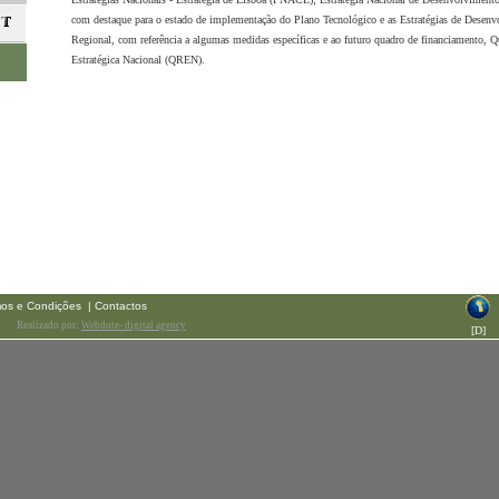
com destaque para o estado de implementação do Plano Tecnológico e as Estratégias de Dese
Regional, com referência a algumas medidas específicas e ao futuro quadro de financiamento, Q
Estratégica Nacional (QREN).
mos e Condições
| Contactos
Realizado por:
Webdote- digital agency
[
D
]