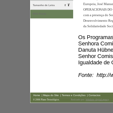
Europeia, José Manue
Tamanho de Letra
OPERACIONAIS DO
RSS Feeds
com a presença do Se
Desenvolvimento Regi
da Solidariedade Socia
Os Programas 
Senhora Comis
Danuta Hübne
Senhor Comiss
Igualdade de 
Fonte:
http:/
Home
| Mapa do Site
| Termos e Condições
| Contactos
© 2006 Plano Tecnológico.
Realizado por:
Webdote- digital agency