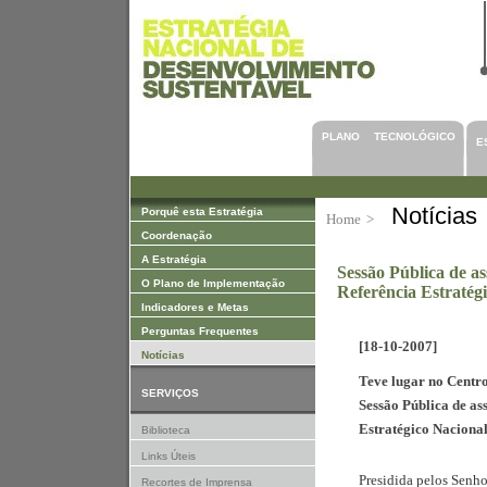
Saltar para Conteúdos
PLANO TECNOLÓGICO
E
Notícias
Porquê esta Estratégia
Home
>
Coordenação
A Estratégia
Sessão Pública de a
O Plano de Implementação
Referência Estratég
Indicadores e Metas
Perguntas Frequentes
[18-10-2007]
Notícias
Teve lugar no Centro
SERVIÇOS
Sessão Pública de a
Estratégico Naciona
Biblioteca
Links Úteis
Presidida pelos Senho
Recortes de Imprensa