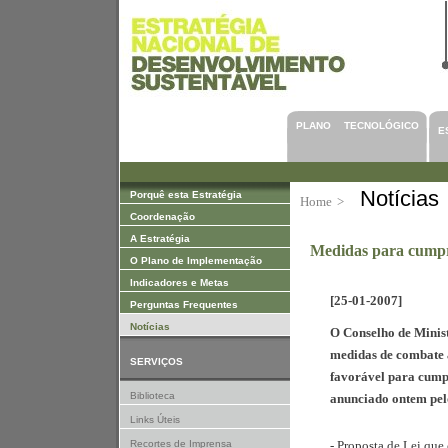
Saltar para Conteúdos
PLANO TECNOLÓGICO
E
Notícias
Porquê esta Estratégia
Home
>
Coordenação
A Estratégia
Medidas para cumpr
O Plano de Implementação
Indicadores e Metas
[25-01-2007]
Perguntas Frequentes
Notícias
O Conselho de Minis
medidas de combate à
SERVIÇOS
favorável para cumpr
Biblioteca
anunciado ontem pel
Links Úteis
Recortes de Imprensa
- Proposta de Lei que 