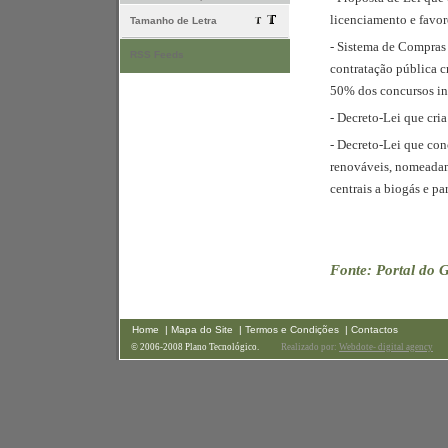
licenciamento e favo
Tamanho de Letra
- Sistema de Compras 
RSS Feeds
contratação pública c
50% dos concursos inc
- Decreto-Lei que cria
- Decreto-Lei que conc
renováveis, nomeadame
centrais a biogás e pa
Fonte: Portal do 
Home
| Mapa do Site
| Termos e Condições
| Contactos
© 2006-2008 Plano Tecnológico.
Realizado por:
Webdote- digital agency