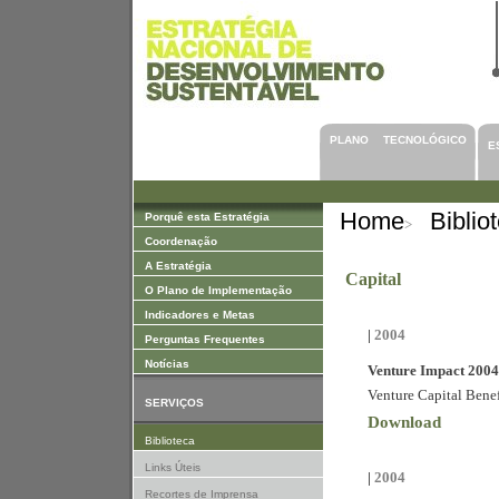
Saltar para Conteúdos
PLANO TECNOLÓGICO
E
Home
Biblio
Porquê esta Estratégia
>
Coordenação
A Estratégia
Capital
O Plano de Implementação
Indicadores e Metas
|
2004
Perguntas Frequentes
Notícias
Venture Impact 2004
Venture Capital Benef
SERVIÇOS
Download
Biblioteca
Links Úteis
|
2004
Recortes de Imprensa