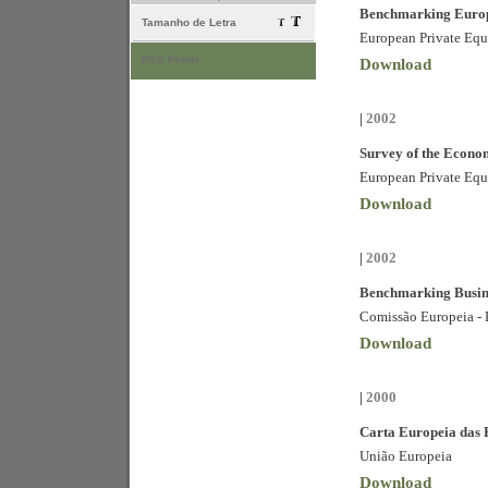
Benchmarking Europ
Tamanho de Letra
European Private Equi
RSS Feeds
Download
|
2002
Survey of the Econom
European Private Equi
Download
|
2002
Benchmarking Busine
Comissão Europeia -
Download
|
2000
Carta Europeia das
União Europeia
Download