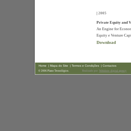
|
2005
Private Equity and V
An Engine for Econom
Equity e Venture Capi
Download
Home
| Mapa do Site
| Termos e Condições
| Contactos
© 2006 Plano Tecnológico.
Realizado por:
Webdote- digital agency